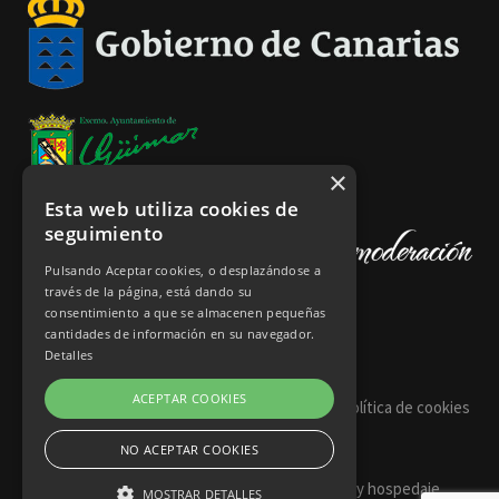
×
Esta web utiliza cookies de
seguimiento
Pulsando Aceptar cookies, o desplazándose a
través de la página, está dando su
consentimiento a que se almacenen pequeñas
cantidades de información en su navegador.
Detalles
ACEPTAR COOKIES
Política de privacidad
Aviso legal
Política de cookies
NO ACEPTAR COOKIES
2026 © Copyright Vinos de Güímar | Diseño y hospedaje
MOSTRAR DETALLES