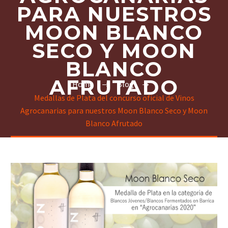
PARA NUESTROS
MOON BLANCO
SECO Y MOON
BLANCO
AFRUTADO
Home
Blog
Medallas de Plata del concurso oficial de Vinos
Agrocanarias para nuestros Moon Blanco Seco y Moon
Blanco Afrutado